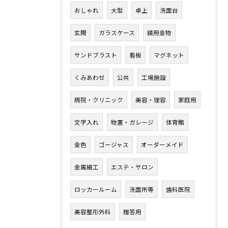
おしゃれ
大型
卓上
洗面台
玄関
ガラスケース
鏡用金物
サンドブラスト
看板
マグネット
くみあわせ
公共
工場施設
病院・クリニック
美容・理容
家庭用
文字入れ
物置・ガレージ
体育館
金色
ゴージャス
オーダーメイド
金属細工
エステ・サロン
ロッカールーム
洗面所等
歯科医院
美容整形外科
贈答用