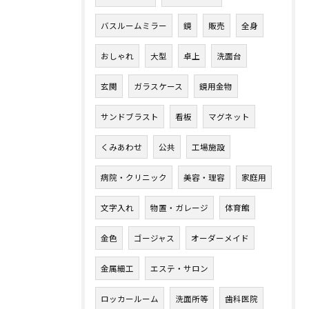
バスルームミラー
鏡
販売
全身
おしゃれ
大型
卓上
洗面台
玄関
ガラスケース
鏡用金物
サンドブラスト
看板
マグネット
くみあわせ
公共
工場施設
病院・クリニック
美容・理容
家庭用
文字入れ
物置・ガレージ
体育館
金色
ゴージャス
オーダーメイド
金属細工
エステ・サロン
ロッカールーム
洗面所等
歯科医院