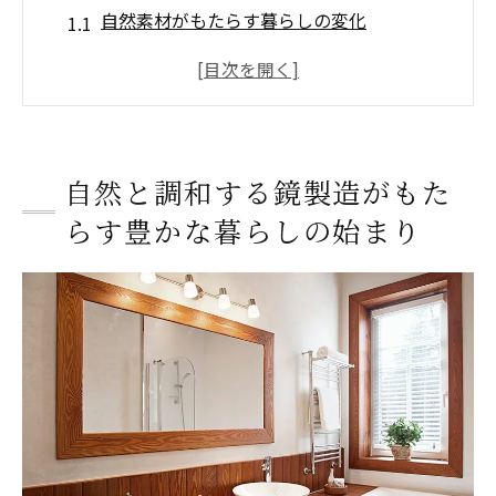
自然素材がもたらす暮らしの変化
エコデザインと生活環境の調和
持続可能な素材選びの重要性
鏡製造における環境への配慮
生活空間に与える自然の恩恵
自然と調和する鏡製造がもた
天然素材の可能性を探る
らす豊かな暮らしの始まり
天然素材が生む鏡の温かみとそのデザインの発
展
木材の持つユニークな質感
天然石を活かしたデザインの魅力
素材選びが決めるデザインの方向性
自然素材の美しさを引き出す技術
時代に合わせたデザイン進化