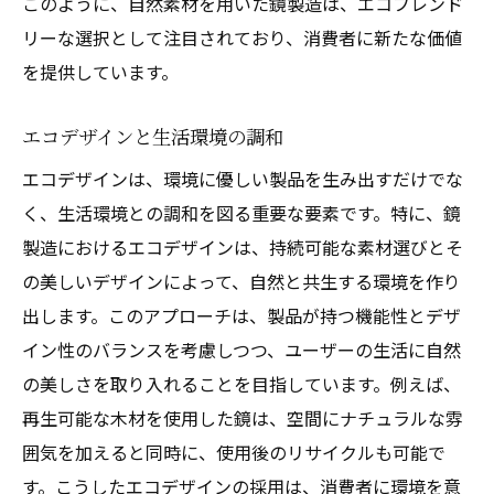
このように、自然素材を用いた鏡製造は、エコフレンド
自然素材の新しい活用法
リーな選択として注目されており、消費者に新たな価値
豊かなデザインを生む素材選び
を提供しています。
自然素材を用いた鏡が空間に与える奥深い影響
エコデザインと生活環境の調和
インテリアデザインにおける自然の力
エコデザインは、環境に優しい製品を生み出すだけでな
鏡がもたらす空間の変化
く、生活環境との調和を図る重要な要素です。特に、鏡
素材が持つ心理的な影響
製造におけるエコデザインは、持続可能な素材選びとそ
生活空間と自然素材のシナジー
の美しいデザインによって、自然と共生する環境を作り
空間の中心となるデザインの秘訣
出します。このアプローチは、製品が持つ機能性とデザ
自然素材が空間に与える存在感
イン性のバランスを考慮しつつ、ユーザーの生活に自然
鏡製造における素材選びがもたらす心地よい結
の美しさを取り入れることを目指しています。例えば、
論
再生可能な木材を使用した鏡は、空間にナチュラルな雰
素材選びのポイントとその重要性
囲気を加えると同時に、使用後のリサイクルも可能で
す。こうしたエコデザインの採用は、消費者に環境を意
心地よさを追求するための素材選定