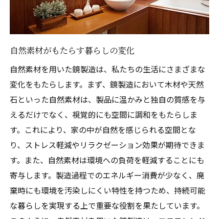
自然素材の温かみを空間に
エコロジーと美しさを両立する鏡製造の革新
環境に優しい製品作りの革新
自然素材がもたらす暮らしの変化
美しさと機能性を兼ね備えたアプローチ
自然素材を用いた鏡製造は、私たちの生活にさまざまな
持続可能な未来に向けた技術革新
変化をもたらします。まず、鏡製造において木材や天然
エコロジカルデザインの最前線
石といった自然素材は、製品に温かみと独自の質感を与
天然素材を生かした新しい試み
えるだけでなく、視覚的にも空間に調和をもたらしま
す。これにより、家の中が自然を感じられる空間とな
環境への影響を最小化する製造法
り、ストレス軽減やリラクゼーション効果が期待できま
木材と天然石による鏡製造の魅力的な転換点
す。また、自然素材は環境への負荷を軽減することにも
木材の可能性を広げるデザイン
寄与します。製造過程でのエネルギー消費が少なく、廃
天然石がもたらす新たな価値
棄時にも環境を汚染しにくい特性を持つため、持続可能
素材の組み合わせが生む斬新なアイデア
な暮らしを実現する上で重要な役割を果たしています。
伝統と革新の融合