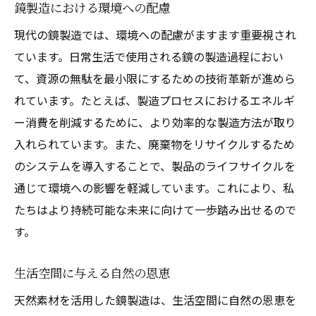
鏡製造における環境への配慮
素材の特性を活かした製造技術
現代の鏡製造では、環境への配慮がますます重要視され
自然美を最大限に引き出すデザイン
ています。日常生活で使用される鏡の製造過程におい
技術革新がもたらす新しい可能性
て、資源の無駄を最小限にするための技術革新が進めら
素材の持つポテンシャルを引き出す
れています。たとえば、製造プロセスにおけるエネルギ
ー消費を削減するために、より効率的な製造方法が取り
自然素材を活かした製造の裏側
入れられています。また、廃棄物をリサイクルするため
鏡製造における独自のアプローチ
のシステムを導入することで、製品のライフサイクルを
通じて環境への影響を軽減しています。これにより、私
たちはより持続可能な未来に向けて一歩踏み出せるので
す。
生活空間に与える自然の恩恵
天然素材を活用した鏡製造は、生活空間に自然の恩恵を