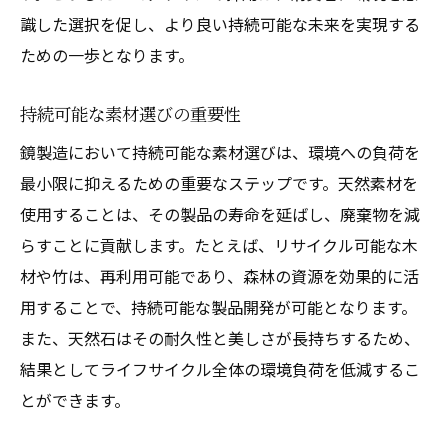
識した選択を促し、より良い持続可能な未来を実現する
自然素材がもたらす癒しの効果
ための一歩となります。
選択が決めるデザインの質
生活に調和をもたらす選択
持続可能な素材選びの重要性
素材がもたらす心地よいインテリア
鏡製造において持続可能な素材選びは、環境への負荷を
持続可能な未来を見据えた鏡製造の意義
最小限に抑えるための重要なステップです。天然素材を
持続可能性を考慮した製品開発
使用することは、その製品の寿命を延ばし、廃棄物を減
未来を見据えたデザインの方向性
らすことに貢献します。たとえば、リサイクル可能な木
材や竹は、再利用可能であり、森林の資源を効果的に活
自然との共生を目指したアプローチ
用することで、持続可能な製品開発が可能となります。
環境負荷を減らすための取り組み
また、天然石はその耐久性と美しさが長持ちするため、
鏡製造が描く持続可能な未来
結果としてライフサイクル全体の環境負荷を低減するこ
自然と共に生きるためのデザイン理念
とができます。
自然素材の恩恵を最大限に引き出す鏡製造の秘
訣