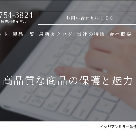
754-3824
お問い合わせはこちら
客様専用ダイヤル
プト
製品一覧
最新カタログ
当社の特徴
会社概要
製造
金物
高品質な商品の保護と魅力
オーダー
ガラス
什器
イタリアンミラー製