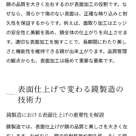
鏡の品質を大きく左右するのが表面加工の役割です。な
目的別に最適な鏡製造法を選ぶコツ
ぜなら、滑らかで傷のない表面は、正確な映り込みと耐
鏡表面加工の違いで選び方が変わる理由
久性を保証するからです。例えば、面取り加工はエッジ
鏡面加工技術のメリットとデメリット
の安全性と美観を高め、鏡全体の仕上がりを向上させま
す。適切な表面加工を施すことで、長期間にわたり美し
DIYかプロ加工か迷ったときの判断基準
さと機能性を維持できる鏡が出来上がります。品質管理
鏡製造で失敗しない方法の選び方
の観点からも、表面加工は極めて重要な要素です。
表面加工の違いを見抜く選定ポイント
表面仕上げで変わる鏡製造の
技術力
鏡製造における表面仕上げの重要性を解説
鏡製造では、表面仕上げが鏡の品質と美しさを大きく左
右します。なぜなら、鏡の反射性能や耐久性、そして使