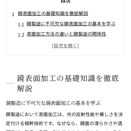
目次
鏡表面加工の基礎知識を徹底解説
鏡製造に不可欠な鏡表面加工の基本を学ぶ
表面加工方法の違いと鏡製造の関係性
鏡面加工の特徴と見分け方のポイント
DIYで注目される鏡表面加工の実践例
鏡製造現場で使われる加工技術の種類
鏡の品質を左右する表面加工の役割とは
鏡表面加工の基礎知識を徹底
表面仕上げで変わる鏡製造の技術力
解説
鏡製造における表面仕上げの重要性を解説
鏡製造に不可欠な鏡表面加工の基本を学ぶ
鏡面加工技術が生む仕上がりの差に注目
鏡製造において表面加工は、光の反射性能や美しさを決
鏡の表面粗さと見た目の違いを知るコツ
定付ける根幹技術です。なぜなら、鏡面の滑らかさや透
鏡製造で採用される最新仕上げ技術を紹介