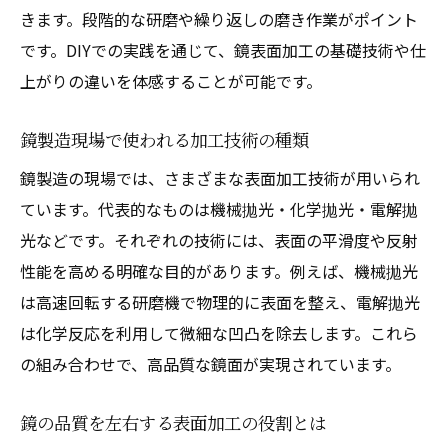
きます。段階的な研磨や繰り返しの磨き作業がポイント
鏡表面加工が反射性能に与える影響
です。DIYでの実践を通じて、鏡表面加工の基礎技術や仕
DIY鏡製造で知っておくべき素材比較術
上がりの違いを体感することが可能です。
鏡面加工による反射率の違いを見極める
表面粗さと鏡素材の関係を解説
鏡製造現場で使われる加工技術の種類
実用的な鏡の素材と性能の見分け方
鏡製造の現場では、さまざまな表面加工技術が用いられ
仕上げごとの表面粗さを比較して学ぶ
ています。代表的なものは機械拋光・化学拋光・電解拋
鏡製造技術別に表面粗さを徹底比較
光などです。それぞれの技術には、表面の平滑度や反射
性能を高める明確な目的があります。例えば、機械拋光
鏡面加工と仕上げで変わる表面の見え方
は高速回転する研磨機で物理的に表面を整え、電解拋光
表面粗さの測定と選び方のポイント
は化学反応を利用して微細な凹凸を除去します。これら
DIYでも分かる鏡の表面粗さチェック方法
の組み合わせで、高品質な鏡面が実現されています。
鏡製造現場で使われる粗さの基準を解説
仕上げごとの鏡表面加工を比較する方法
鏡の品質を左右する表面加工の役割とは
最適な鏡製造法を選ぶための判断基準