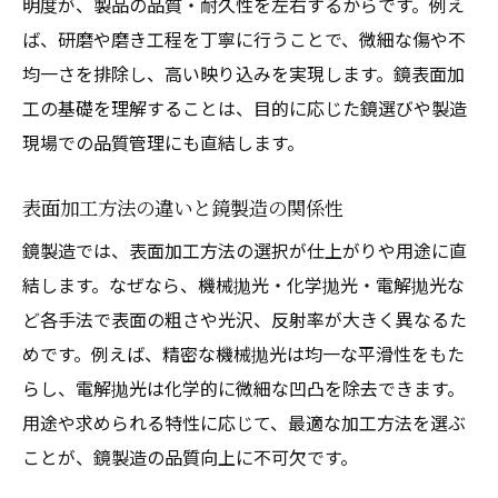
明度が、製品の品質・耐久性を左右するからです。例え
DIY鏡加工で仕上げを美しくするポイント
ば、研磨や磨き工程を丁寧に行うことで、微細な傷や不
プロが教える鏡表面仕上げの見分け方
均一さを排除し、高い映り込みを実現します。鏡表面加
鏡面加工と鏡面磨きの違いを理解する
工の基礎を理解することは、目的に応じた鏡選びや製造
鏡製造分野で注目される加工と磨きの違い
現場での品質管理にも直結します。
鏡面加工と鏡面磨き、それぞれの特徴解説
表面加工方法の違いと鏡製造の関係性
表面粗さの観点から見る加工の違い
鏡製造では、表面加工方法の選択が仕上がりや用途に直
DIYでも試せる鏡面磨きと鏡面加工の方法
結します。なぜなら、機械拋光・化学拋光・電解拋光な
鏡製造現場の加工プロセス比較ポイント
ど各手法で表面の粗さや光沢、反射率が大きく異なるた
選び方に差が出る鏡面加工の知識とは
めです。例えば、精密な機械拋光は均一な平滑性をもた
DIYでも挑戦できる鏡加工のポイント
らし、電解拋光は化学的に微細な凹凸を除去できます。
DIY向け鏡製造に役立つ加工方法の基本
用途や求められる特性に応じて、最適な加工方法を選ぶ
自宅で実践できる鏡表面加工のコツを解説
ことが、鏡製造の品質向上に不可欠です。
鏡加工DIYで大事な表面粗さの管理術