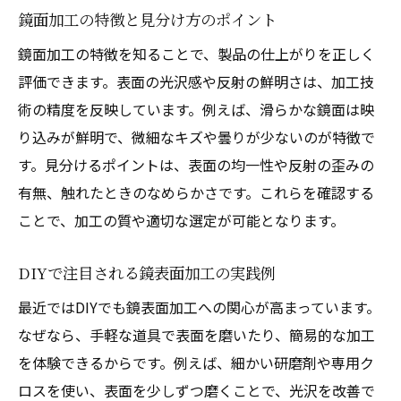
鏡面加工の特徴と見分け方のポイント
プロと同様に仕上げるための鏡加工ポイン
ト
鏡面加工の特徴を知ることで、製品の仕上がりを正しく
鏡面加工DIY時の安全な作業手順を紹介
評価できます。表面の光沢感や反射の鮮明さは、加工技
術の精度を反映しています。例えば、滑らかな鏡面は映
見分け方を活かしたDIY鏡製造の注意点
り込みが鮮明で、微細なキズや曇りが少ないのが特徴で
面取り加工が鏡の品質に与える影響
す。見分けるポイントは、表面の均一性や反射の歪みの
鏡製造で欠かせない面取り加工の重要性
有無、触れたときのなめらかさです。これらを確認する
面取り加工で変わる鏡表面の仕上がり
ことで、加工の質や適切な選定が可能となります。
鏡面加工と面取りの技術を徹底比較
DIYでも取り入れたい面取り加工のコツ
DIYで注目される鏡表面加工の実践例
鏡製造の現場で使われる面取り加工方法
最近ではDIYでも鏡表面加工への関心が高まっています。
鏡の見分け方としての面取り加工の役割
なぜなら、手軽な道具で表面を磨いたり、簡易的な加工
を体験できるからです。例えば、細かい研磨剤や専用ク
鏡表面の素材や反射性能の見分け方
ロスを使い、表面を少しずつ磨くことで、光沢を改善で
鏡製造で使われる素材の特徴と選び方