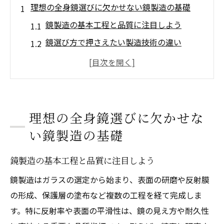
理想の全身鏡選びに欠かせない鏡製造の基礎
鏡製造の基本工程と品質に注目しよう
鏡選び方で押さえたい製造技術の違い
安い鏡と高い鏡の製造過程を比較解説
正確な鏡を選ぶための製造基準とは
全身鏡選びで鏡製造が重要な理由を知る
鏡製造の知識が理想の全身鏡選びに役立つ
理想の全身鏡選びに欠かせな
全身が映る鏡のサイズと厚みの違いを徹底解説
い鏡製造の基礎
全身鏡に最適なサイズ選びの基準とは
鏡製造の基本工程と品質に注目しよう
160cmの人に合う鏡サイズの選び方を解説
鏡製造はガラスの選定から始まり、表面の研磨や反射膜
鏡の厚み3mmと5mmで映りはどう変わ
の形成、保護層の塗布など複数の工程を経て完成しま
る？
す。特に反射率や表面の平滑性は、鏡の見え方や耐久性
鏡製造技術と厚み規格の関係性を知ろう