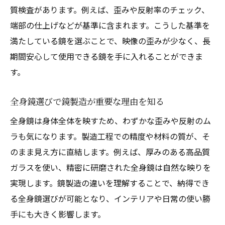
全身鏡選びで重要な鏡製造の品質管理
質検査があります。例えば、歪みや反射率のチェック、
専門家が教える失敗しない鏡選び方の秘訣
端部の仕上げなどが基準に含まれます。こうした基準を
満たしている鏡を選ぶことで、映像の歪みが少なく、長
インテリアに映える鏡の種類と見え方の違い
期間安心して使用できる鏡を手に入れることができま
鏡製造ごとに異なる鏡種類の特徴とは
す。
インテリア別おすすめ鏡選び方を紹介
鏡種類ごとの見え方と製造技術の違い
全身鏡選びで鏡製造が重要な理由を知る
鏡製造で変わる全身鏡の美しさと実用性
全身鏡は身体全体を映すため、わずかな歪みや反射のム
部屋を広く見せる鏡の種類とポイント
ラも気になります。製造工程での精度や材料の質が、そ
鏡選びで押さえておきたい見え方の違い
のまま見え方に直結します。例えば、厚みのある高品質
鏡の厚み規格が映りに与える影響とは
ガラスを使い、精密に研磨された全身鏡は自然な映りを
鏡製造と厚み規格の基礎知識を解説
実現します。鏡製造の違いを理解することで、納得でき
る全身鏡選びが可能となり、インテリアや日常の使い勝
鏡の厚みによる映り方の違いを比較
手にも大きく影響します。
厚み3mmと5mmで見え方が変わる理由