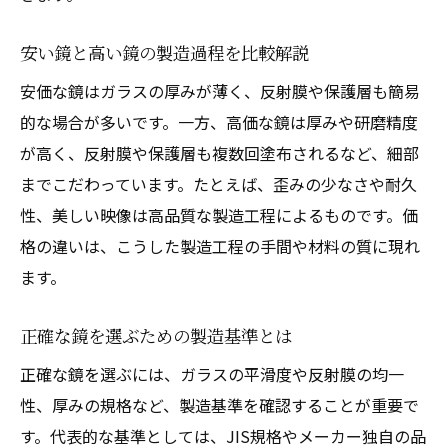
インテリアに映える鏡製造のこだわりを知
る
安い鏡と高い鏡の製造過程を比較解説
部屋の雰囲気に合う鏡選び方のポイント
安価な鏡はガラスの厚みが薄く、反射膜や保護層も簡易
鏡製造が生み出す美しいデザインの魅力
的な場合が多いです。一方、高価な鏡は厚みや研磨精度
設置場所別に適した鏡の種類を徹底解説
が高く、反射膜や保護層も複数回塗布されるなど、細部
鏡のサイズと厚みが部屋に与える印象とは
までこだわっています。たとえば、歪みの少なさや耐久
性、美しい映像は高品質な製造工程によるものです。価
理想の部屋を叶える鏡製造の選択基準
格の違いは、こうした製造工程の手間や材料の質に現れ
歪まない全身鏡を求めるなら知っておきたい知
ます。
識
鏡製造の違いが歪まない鏡全身を決める
正確な鏡を選ぶための製造基準とは
正確な鏡を見極める選び方のコツ
正確な鏡を選ぶには、ガラスの平滑度や反射膜の均一
歪まない鏡の見分け方と確認方法を解説
性、厚みの規格など、製造基準を確認することが重要で
鏡の厚み規格が歪み対策に果たす役割
す。代表的な基準としては、JIS規格やメーカー独自の品