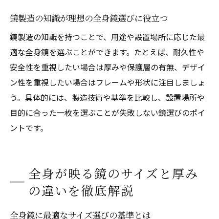
耐久性と安全面からみる厚み選びのコツ
鏡製造の知識が理想の全身鏡選びに役立つ
鏡製造技術で決まる厚み規格の重要性
鏡製造の知識を持つことで、用途や設置場所に応じた最
全身鏡選びで厚みを重視すべき理由
適な全身鏡を選ぶことができます。たとえば、耐久性や
耐久性や安全面も考慮した鏡選びのまとめ
安全性を重視したい場合は厚みや保護層の有無、デザイ
鏡製造の品質が耐久性に直結する理由
ン性を重視したい場合はフレームや形状に注目しましょ
安全面を重視した鏡選び方のポイント
う。具体的には、製造技術や基準を比較し、設置場所や
全身鏡の耐久性を高める製造技術とは
目的に合った一枚を選ぶことが失敗しない鏡選びのポイ
ントです。
鏡設置時に注意したい安全対策を解説
鏡製造の観点から見た長持ちする全身鏡
理想の鏡選びに欠かせない総まとめ
全身が映る鏡のサイズと厚み
の違いを徹底解説
全身鏡に最適なサイズ選びの基準とは