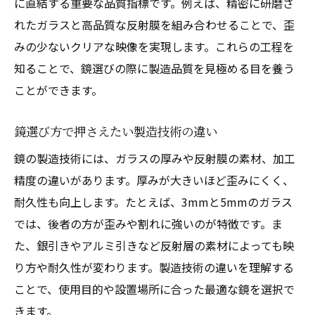
に直結する重要な品質指標です。例えば、精密に研磨さ
厚みの違いが耐久性や見え方に与える影響
れたガラスと高品質な反射膜を組み合わせることで、歪
全身鏡選びで失敗しない厚みの選定ポイン
みの少ないクリアな映像を実現します。これらの工程を
ト
知ることで、鏡選びの際に製造品質を見極める目を養う
鏡の歪み原因と選び方で失敗しない秘訣
ことができます。
鏡製造の精度が歪みの有無を左右する理由
鏡選び方で押さえたい製造技術の違い
鏡の歪みが生じる主な原因を詳しく解説
歪まない鏡全身を見つけるチェックポイン
鏡の製造技術には、ガラスの厚みや反射膜の素材、加工
ト
精度の違いがあります。厚みが大きいほど歪みにくく、
耐久性も向上します。たとえば、3mmと5mmのガラス
鏡選び方で重視したい歪み対策の方法
では、後者の方が歪みや割れに強いのが特徴です。ま
鏡歪みの直し方と予防のコツを伝授
た、銀引きやアルミ引きなど反射層の素材によっても映
安い鏡と高い鏡で歪みに差が出る理由
り方や耐久性が変わります。製造技術の違いを理解する
部屋に合う美しい鏡を見つけるチェックポイン
ことで、使用目的や設置場所に合った最適な鏡を選択で
ト
きます。