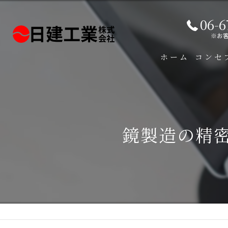
06-6
※お
ホーム
コンセ
鏡製造の精