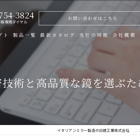
754-3824
お問い合わせはこちら
客様専用ダイヤル
プト
製品一覧
最新カタログ
当社の特徴
会社概要
製造
金物
密技術と高品質な鏡を選ぶた
オーダー
ガラス
什器
イタリアンミラー製造の日建工業株式会社