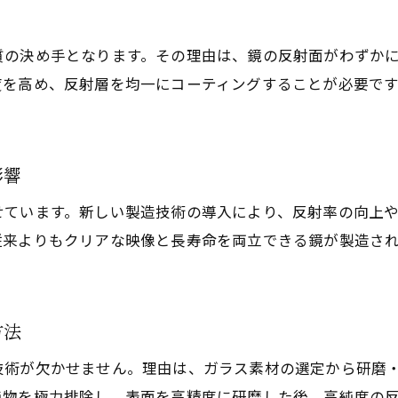
ト
鏡製造現場で活きる職人の精密な技術力
熟練職人の手仕事が支える鏡製造の精密さ
質の決め手となります。その理由は、鏡の反射面がわずか
鏡製造精密加工の裏側に迫る現場の工夫
度を高め、反射層を均一にコーティングすることが必要で
職人技が映りに与える鏡製造の独自性
鏡製造現場で実現する高品質な仕上がり
影響
高耐久な鏡を生む精密製造の秘密
鏡製造における高耐久性の秘密と精密技術
せています。新しい製造技術の導入により、反射率の向上
従来よりもクリアな映像と長寿命を両立できる鏡が製造さ
精密な鏡製造が寿命の長さを左右する理由
鏡製造精密工程で耐久性を高める工夫とは
高耐久な鏡を作る鏡製造技術の要点解説
方法
精密鏡製造の品質管理が耐久力を支える
技術が欠かせません。理由は、ガラス素材の選定から研磨
鏡製造における素材と研磨技術の重要性
純物を極力排除し、表面を高精度に研磨した後、高純度の