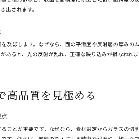
鏡製造で選ぶべき素材の精密な基準とは
引き出されます。
鏡製造に欠かせない研磨技術のポイント
素材選定が鏡製造の精密さに与える影響
は
研磨技術が鏡製造精密仕上げを実現する
響を及ぼします。なぜなら、面の平滑度や反射層の厚みの
鏡製造の素材と研磨技術で映りが変わる
凸があると、光の反射が乱れ、正確な映り込みが損なわれま
二重映りを防ぐ鏡製造の工夫とは
鏡製造で二重映りが起きる仕組みを解説
精密鏡製造の工夫でクリアな映りを実現
二重映り防止に役立つ鏡製造精密技術
で高品質を見極める
鏡製造現場で行う二重映り対策の実例
鏡製造の精密性がトラブル防止に直結
視点
することが重要です。なぜなら、素材選定からガラスの切
らです。例えば、熟練の職人による精密な研磨や、均一な