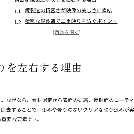
鏡製造の精密さが映像の美しさに直結
精密な鏡製造で二重映りを防ぐポイント
鏡製造の技術革新が映像品質へ与える影響
鏡製造精密技術で高透明度を実現する方法
鏡製造の誤差が映り方に及ぼす影響とは
りを左右する理由
鏡製造の基礎知識で高品質を見極める
鏡製造の工程を知り高品質鏡を見抜く視点
鏡製造に必要な基礎知識とその重要性
鏡製造の基礎で押さえるべき選定ポイント
す。なぜなら、素材選定から表面の研磨、反射面のコーテ
精密な鏡製造が品質評価に役立つ理由
に除去することで、歪みや曇りのないクリアな映り込みが
鏡製造の基礎知識がトラブル防止に繋がる
る重要な要素です。
職人技が光る精密な鏡製造の現場