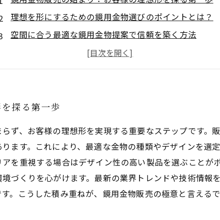
理想を形にするための鏡用金物選びのポイントとは？
空間に合う最適な鏡用金物提案で信頼を築く方法
設置から仕上げまで：鏡用金物販売の実践的ノウハウ
完成した鏡がもたらす感動とお客様満足の物語
鏡用金物販売の極意：品質・機能・デザインの三位一
最新トレンドを踏まえた理想形実現への挑戦と未来展
形を探る第一歩
まらず、お客様の理想形を実現する重要なステップです。
あります。これにより、最適な金物の種類やデザインを選
リアを重視する場合はデザイン性の高い製品を選ぶことが
環境づくりを心がけます。最新の業界トレンドや技術情報
です。こうした積み重ねが、鏡用金物販売の極意と言える