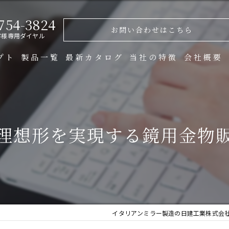
754-3824
お問い合わせはこちら
客様専用ダイヤル
プト
製品一覧
最新カタログ
当社の特徴
会社概要
製造
金物
理想形を実現する鏡用金物
オーダー
ガラス
什器
イタリアンミラー製造の日建工業株式会