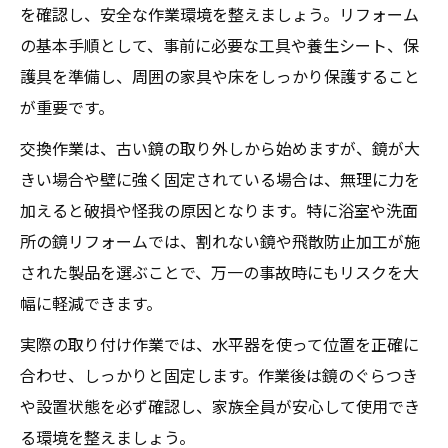
を確認し、安全な作業環境を整えましょう。リフォーム
鏡を賢く選ぶリフォームのポイント集
の基本手順として、事前に必要な工具や養生シート、保
鏡リフォームで失敗しない選び方の基本
護具を準備し、周囲の家具や床をしっかり保護すること
用途別に最適な鏡を選ぶリフォーム術
が重要です。
耐久性とデザインに優れた鏡の選定ポイン
交換作業は、古い鏡の取り外しから始めますが、鏡が大
ト
きい場合や壁に強く固定されている場合は、無理に力を
鏡リフォームでサイズ選びを間違えないコ
加えると破損や怪我の原因となります。特に浴室や洗面
ツ
所の鏡リフォームでは、割れない鏡や飛散防止加工が施
お手入れしやすい鏡を選ぶリフォーム方法
された製品を選ぶことで、万一の事故時にもリスクを大
失敗しない鏡リフォームのベストな選択肢
幅に軽減できます。
鏡リフォームで後悔しないための確認事項
実際の取り付け作業では、水平器を使って位置を正確に
業者依頼とDIYのメリット比較と選び方
合わせ、しっかりと固定します。作業後は鏡のぐらつき
鏡リフォームの見積もりポイントと注意点
や設置状態を必ず確認し、家族全員が安心して使用でき
失敗を防ぐための鏡交換タイミングの見極
る環境を整えましょう。