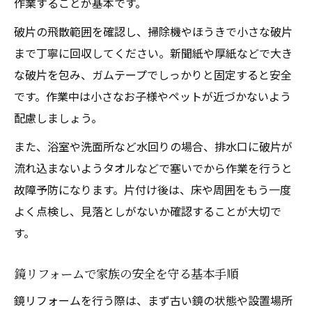
作業することが基本です。
対策
破片の飛散範囲を確認し、掃除機やほうきで小さな破片
お風呂の鏡交換に必要な道具と手順を解説
まで丁寧に回収してください。新聞紙や厚紙などで大き
ホームセンター切り売り鏡の活用方法
な破片を包み、ガムテープでしっかりと固定すると安全
鏡交換DIYでよくある失敗と対策ポイント
です。作業中は小さなお子様やペットが近づかないよう
鏡リフォームを自分で行う際の注意事項
配慮しましょう。
ホームセンター活用の鏡リフォーム成功法
また、浴室や洗面所など水回りの場合、排水口に破片が
ホームセンターの鏡リフォーム商品選びの
流れ込まないようタオルなどで塞いでから作業を行うと
コツ
故障予防になります。片付け後は、床や周囲をもう一度
鏡切り売りサービスの活用と注意点
よく点検し、見落としがないか確認することが大切で
浴室鏡交換で店舗活用する際のポイント
す。
鏡リフォームで店舗スタッフに相談するメ
鏡リフォームで家族の安全を守る基本手順
リット
鏡リフォームを行う際は、まず古い鏡の状態や設置場所
ホームセンター利用で費用を抑える方法