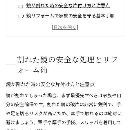
鏡が割れた時の安全な片付け方と注意点
鏡リフォームで家族の安全を守る基本手順
破損鏡の処分方法とリフォームの流れ
鏡リフォーム時の怪我予防と正しい処理法
自治体ルールを守る鏡の安全な捨て方
浴室鏡交換で費用を抑えるコツを伝授
割れた鏡の安全な処理とリフ
浴室鏡リフォームの費用相場と節約術
ォーム術
鏡交換時に必要な費用の内訳と比較方法
鏡が割れた時の安全な片付け方と注意点
ホームセンター鏡で費用を抑える選び方
鏡が割れてしまった場合、まず最優先すべきは家族や自
浴室鏡交換でプロとDIYの費用差ポイント
分の安全確保です。割れた鏡の破片は非常に鋭利で、手
鏡リフォームで隠れコストを減らすコツ
や足を切るリスクが高いため、素手で触れるのは絶対に
自分で鏡を交換したい方への実践ガイド
避けましょう。軍手や厚手の手袋、スリッパを着用して
DIYで鏡リフォームを成功させる準備と安全