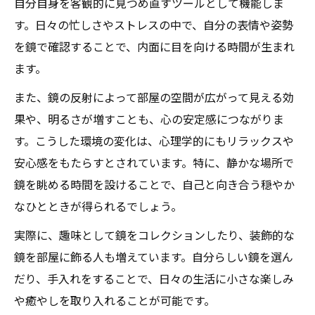
自分自身を客観的に見つめ直すツールとして機能しま
鏡趣味が心のモヤモヤを晴らす仕組み
す。日々の忙しさやストレスの中で、自分の表情や姿勢
鏡の浄化作用と心理的な安心感の関係
を鏡で確認することで、内面に目を向ける時間が生まれ
趣味で高める鏡による運気の秘密
ます。
鏡の配置で運気が変わるとされる理由
また、鏡の反射によって部屋の空間が広がって見える効
趣味として鏡を集める運気アップの効果
果や、明るさが増すことも、心の安定感につながりま
鏡の特性を活かした運気アップ習慣
す。こうした環境の変化は、心理学的にもリラックスや
鏡趣味と自己肯定感向上のつながり
安心感をもたらすとされています。特に、静かな場所で
自閉症と鏡を通じた運気との向き合い方
鏡を眺める時間を設けることで、自己と向き合う穏やか
鏡を通じて自己認識を深めるコツ
なひとときが得られるでしょう。
鏡を見る習慣で自己理解が高まる理由
実際に、趣味として鏡をコレクションしたり、装飾的な
鏡趣味が感情コントロールに役立つ方法
鏡を部屋に飾る人も増えています。自分らしい鏡を選ん
他者を鏡に例えて自己認識を深める視点
だり、手入れをすることで、日々の生活に小さな楽しみ
や癒やしを取り入れることが可能です。
自分らしさを守るための鏡活用術