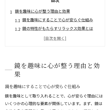
目次
鏡を趣味に心が整う理由と効果
鏡を趣味にすることで心が安らぐ仕組み
鏡の特性がもたらすリラックス効果とは
発達障害や自閉症と鏡趣味の関係を考える
鏡が好きな人に共通する心理的特徴とは
自己認識を深める鏡趣味の始め方のポイン
ト
鏡を趣味に心が整う理由と効
日常で楽しむ鏡の浄化力とは
果
毎日の生活に取り入れる鏡の浄化力活用法
鏡を趣味にすることで心が安らぐ仕組み
鏡の反射が邪気を払う理由と日常の工夫
鏡を趣味として取り入れることで、心が安らぐ理由には
玄関や洗面所で実践する鏡の浄化テクニッ
いくつかの心理的な要素が関係しています。まず、鏡は
ク