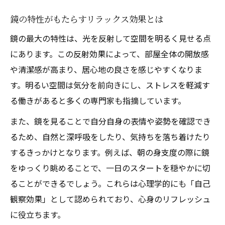
発達障害と鏡好きから学ぶ自己発見法
鏡の特性がもたらすリラックス効果とは
心理学で注目される鏡の役割に迫る
鏡の最大の特性は、光を反射して空間を明るく見せる点
心理学が解明する鏡の効果と人間関係
にあります。この反射効果によって、部屋全体の開放感
鏡の法則を生活に活かす実践的アプローチ
や清潔感が高まり、居心地の良さを感じやすくなりま
鏡と自己投影の関係性を考えるポイント
す。明るい空間は気分を前向きにし、ストレスを軽減す
鏡を見ることで感情が安定する理由
る働きがあると多くの専門家も指摘しています。
自閉症における鏡の心理的役割とは
また、鏡を見ることで自分自身の表情や姿勢を確認でき
運気と心に効く鏡趣味の実践ガイド
るため、自然と深呼吸をしたり、気持ちを落ち着けたり
運気を上げる鏡趣味の基本ステップ
するきっかけとなります。例えば、朝の身支度の際に鏡
鏡の浄化と心のケアを両立させる方法
をゆっくり眺めることで、一日のスタートを穏やかに切
ることができるでしょう。これらは心理学的にも「自己
自分に合った鏡趣味の選び方と始め方
観察効果」として認められており、心身のリフレッシュ
日常に活かす鏡のパワーと心の整え方
に役立ちます。
発達障害の視点で実感する鏡趣味の魅力