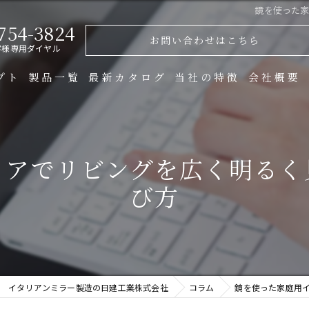
鏡を使った
754-3824
お問い合わせはこちら
客様専用ダイヤル
プト
製品一覧
最新カタログ
当社の特徴
会社概要
製造
リアでリビングを広く明るく
金物
び方
オーダー
ガラス
什器
イタリアンミラー製造の日建工業株式会社
コラム
鏡を使った家庭用