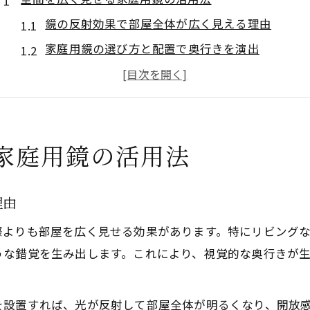
鏡の反射効果で部屋全体が広く見える理由
家庭用鏡の選び方と配置で奥行きを演出
狭い部屋にも鏡を活かすインテリア術
全身鏡やスタンドミラーで明るさをアップ
家庭用鏡のサイズ選びと圧迫感の解消法
家庭用鏡の活用法
リビングに最適な鏡配置のポイント
リビングに鏡を置く際のベストな位置とは
鏡の高さと角度で明るい空間を実現する工夫
理由
卓上ミラーと全身鏡の使い分けポイント
際よりも部屋を広く見せる効果があります。特にリビング
家族団らんスペースでの鏡配置のコツ
うな錯覚を生み出します。これにより、視覚的な奥行きが
鏡を置いてはいけない場所とその理由
狭い部屋が明るくなる鏡選びのコツ
を設置すれば、光が反射して部屋全体が明るくなり、開放