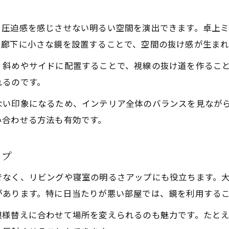
風水で鏡を活かすインテリアの基本ポイント
リビングの鏡配置で家族運気を高めるコツ
、圧迫感を感じさせない明るい空間を演出できます。卓上
鏡の正面設置がもたらす心理的な影響とは
や廊下に小さな鏡を設置することで、空間の抜け感が生まれ
運気を下げないための鏡の位置と注意点
、斜めやサイドに配置することで、視線の抜け道を作るこ
全身鏡や卓上ミラーを使った開運実践術
れるのです。
処分やお手入れも安心な鏡活用ガイド
ない印象になるため、インテリア全体のバランスを見なが
家庭用鏡を長持ちさせるお手入れの基本
み合わせる方法も有効です。
鏡の処分時に守るべき分別と安全対策
割れた鏡の安全な処理方法と注意点
ップ
鏡の枠素材別お手入れと廃棄のポイント
でなく、リビングや寝室の明るさアップにも役立ちます。
お子さんがいる家庭での鏡管理のコツ
があります。特に日当たりが悪い部屋では、鏡を利用する
模様替えに合わせて場所を変えられるのも魅力です。たと