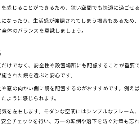
鏡のフレーム色や形状で開放感を演出する方法
りを感じることができるため、狭い空間でも快適に過ごせ
全身鏡やスタンドミラーで明るさに効果的な理由
気になったり、生活感が強調されてしまう場合もあるため
ニトリなどの家庭用鏡でコスパ重視の選び方
ア全体のバランスを意識しましょう。
鏡の大きさ別に見るおすすめの設置場所
安い鏡でも失敗しない選び方のポイント
出
家庭用鏡ならではの安全性と快適さ
ズだけでなく、安全性や設置場所にも配慮することが重要
割れない鏡やフィルムミラーの安心ポイント
が施された鏡を選ぶと安心です。
小さいお子さんがいる家庭の鏡選び注意点
上や窓の向かい側に鏡を配置するのがおすすめです。例え
地震対策に役立つ家庭用鏡の設置方法
ったように感じられます。
軽量鏡のメリットと倒れ防止の工夫
囲気を左右します。モダンな空間にはシンプルなフレーム
鏡の破損リスクを減らす安全な取り扱い
に安全チェックを行い、万一の転倒や落下を防ぐ対策も忘
鏡で運気アップを叶えるインテリア術