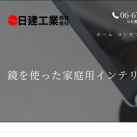
06-6
※お
ホーム
コンセ
鏡を使った家庭用インテ