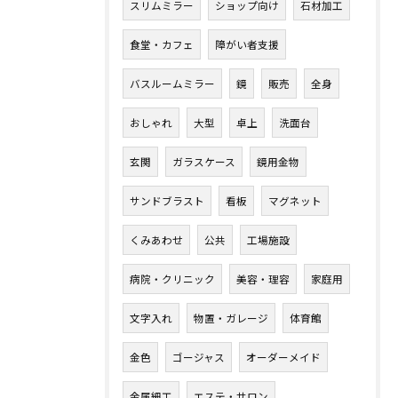
スリムミラー
ショップ向け
石材加工
食堂・カフェ
障がい者支援
バスルームミラー
鏡
販売
全身
おしゃれ
大型
卓上
洗面台
玄関
ガラスケース
鏡用金物
サンドブラスト
看板
マグネット
くみあわせ
公共
工場施設
病院・クリニック
美容・理容
家庭用
文字入れ
物置・ガレージ
体育館
金色
ゴージャス
オーダーメイド
金属細工
エステ・サロン