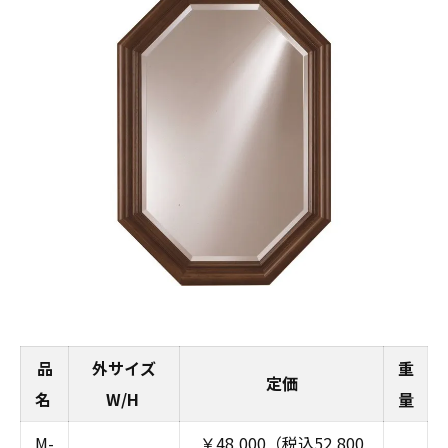
品
外サイズ
重
定価
名
W/H
量
M-
￥48,000（税込52,800