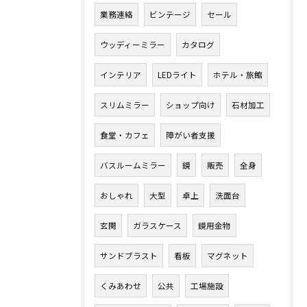
業務連絡
ビンテージ
セール
ウッディーミラー
カタログ
インテリア
LEDライト
ホテル・旅館
スリムミラー
ショップ向け
石材加工
食堂・カフェ
障がい者支援
バスルームミラー
鏡
販売
全身
おしゃれ
大型
卓上
洗面台
玄関
ガラスケース
鏡用金物
サンドブラスト
看板
マグネット
くみあわせ
公共
工場施設