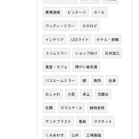
業務連絡
ビンテージ
セール
ウッディーミラー
カタログ
インテリア
LEDライト
ホテル・旅館
スリムミラー
ショップ向け
石材加工
食堂・カフェ
障がい者支援
バスルームミラー
鏡
販売
全身
おしゃれ
大型
卓上
洗面台
玄関
ガラスケース
鏡用金物
サンドブラスト
看板
マグネット
くみあわせ
公共
工場施設