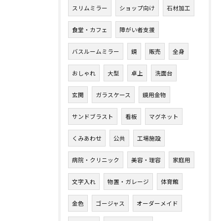
スリムミラー
ショップ向け
石材加工
食堂・カフェ
障がい者支援
バスルームミラー
鏡
販売
全身
おしゃれ
大型
卓上
洗面台
玄関
ガラスケース
鏡用金物
サンドブラスト
看板
マグネット
くみあわせ
公共
工場施設
病院・クリニック
美容・理容
家庭用
文字入れ
物置・ガレージ
体育館
金色
ゴージャス
オーダーメイド